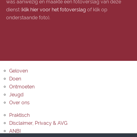
was aanwezig en maakte een fotoverslag van deze
dienst (
klik hier voor het fotoverslag
of klik op
onderstaande foto).
Geloven
Doen
Ontmoeten
Jeugd
Over ons
Praktisch
Disclaimer, Privacy & AVG
ANBI