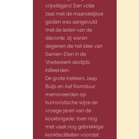
vrijwilligers! Een volle
zaal met de maandelijkse
gasten was aangevuld
met de leden van de
diaconie, zij waren
degenen die het idee van
Samen-Eten in de
Vredeskerk destijds
initieerden.
De grote trekkers Jaap
Buijs en Aaf Komduur
memoreerden op
humoristische wijze de
vroege jaren van de
kookbrigade, toen nog
met vaak nog gebrekkige
kookfaciliteiten voordat