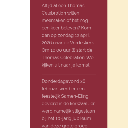
Altijd al een Thomas
Celebration willen
meemaken of het nog
een keer beleven? Kom
dan op zondag 12 april
2026 naar de Vredeskerk.
Om 10.00 uur (!) start de
Thomas Celebration. We
kijken uit naar je komst!
Donderdagavond 26
februari werd er een
feestelijk Samen-Eting
gevierd in de kerkzaal… er
werd namelijk stilgestaan
bij het 10-jarig jubileum
van deze grote groep