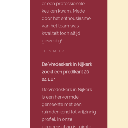
er een professionele
keuken kwam. Mede
door het enthousiasme
van het team was
kwaliteit toch altijd
geweldig!
LEES MEER...
De Vredeskerk in Nijkerk
zoekt een predikant 20 –
24 uur
De Vredeskerk in Nijkerk
is een hervormde
gemeente met een
ruimdenkend tot vrijzinnig
profiel. In onze
gemeenschap is ruimte