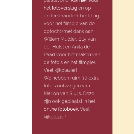
plaatsvond.
Klik hier voor
het fotoverslag
en op
onderstaande afbeelding
voor het filmpje van de
optocht (met dank aan
Willem Mulder, Elly van
der Hulst en Anita de
Raad voor het maken van
de foto's en het filmpje).
Veel kijkplezier!
We hebben ruim 30 extra
foto's ontvangen van
Marion van Sluijs. Deze
zijn ook geplaatst in het
online fotoboek
. Veel
kijkplezier!