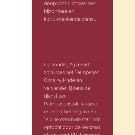
doopvont. Het was een
bijzondere en
indrukwekkende dienst.
Op zondag 29 maart
2026 was het Palmpasen.
Circa 25 kinderen
versierden tijdens de
dienst een
Palmpasenstok, waarna
er onder het zingen van
"Kleine ezel in de stal" een
optocht door de kerkzaal