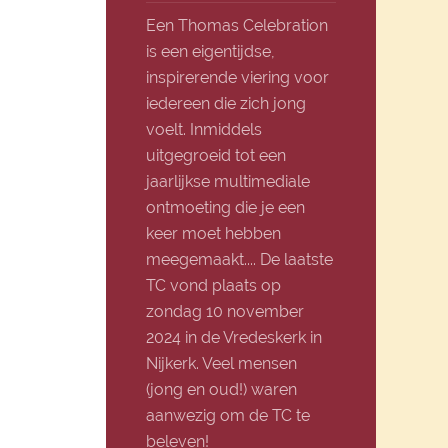
Een Thomas Celebration
is een eigentijdse,
inspirerende viering voor
iedereen die zich jong
voelt. Inmiddels
uitgegroeid tot een
jaarlijkse multimediale
ontmoeting die je een
keer moet hebben
meegemaakt.... De laatste
TC vond plaats op
zondag 10 november
2024 in de Vredeskerk in
Nijkerk. Veel mensen
(jong en oud!) waren
aanwezig om de TC te
beleven!