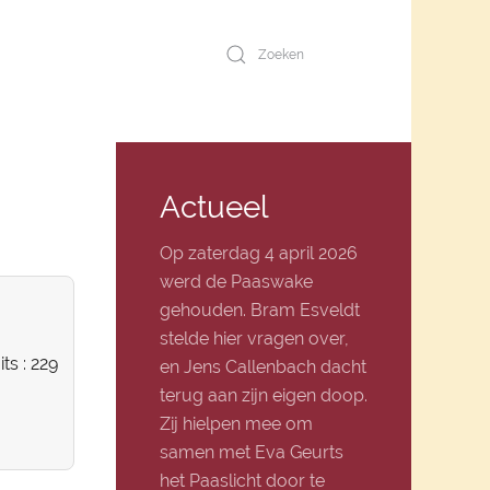
Actueel
Op zaterdag 4 april 2026
werd de Paaswake
gehouden. Bram Esveldt
stelde hier vragen over,
its
: 229
en Jens Callenbach dacht
terug aan zijn eigen doop.
Zij hielpen mee om
samen met Eva Geurts
het Paaslicht door te