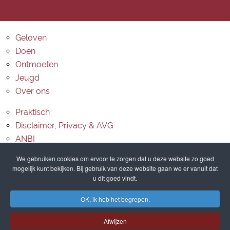
Geloven
Doen
Ontmoeten
Jeugd
Over ons
Praktisch
Disclaimer, Privacy & AVG
ANBI
Contact
We gebruiken cookies om ervoor te zorgen dat u deze website zo goed
mogelijk kunt bekijken. Bij gebruik van deze website gaan we er vanuit dat
Routebeschrijving
u dit goed vindt.
Sitemap
OK, ik heb het begrepen.
Afwijzen