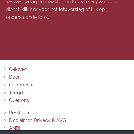
was aanwezig en maakte een fotoverslag van deze
dienst (
klik hier voor het fotoverslag
of klik op
onderstaande foto).
Geloven
Doen
Ontmoeten
Jeugd
Over ons
Praktisch
Disclaimer, Privacy & AVG
ANBI