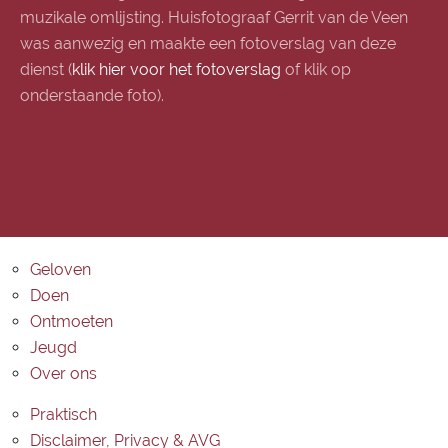
muzikale omlijsting. Huisfotograaf Gerrit van de Veen
was aanwezig en maakte een fotoverslag van deze
dienst (
klik hier voor het fotoverslag
of klik op
onderstaande foto).
Geloven
Doen
Ontmoeten
Jeugd
Over ons
Praktisch
Disclaimer, Privacy & AVG